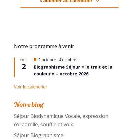
S’abonner au calendrier
Notre programme à venir
Mis
2 octobre
-
4 octobre
OCT
2
en
Biographisme Séjour « le trait et la
avant
couleur » – octobre 2026
Voir le calendrier
Notre blog
Séjour Biodynamique Vocale, expression
corporelle, souffle et voix
Séjour Biographisme