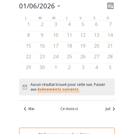
01/06/2026
Navigat
Navigat
Mois
de
Sélectionnez
par
L
LUNDI
M
MARDI
M
MERCREDI
J
JEUDI
V
VENDREDI
S
SAMEDI
D
DIMANCHE
Calendrier
une
vues
0
0
0
0
0
0
0
1
2
3
4
5
6
7
consult
de
date.
évènements
évènements
évènements
évènements
évènements
évènements
évènement
Évènem
0
0
0
0
0
0
0
8
9
10
11
12
13
14
Évènements
évènements
évènements
évènements
évènements
évènements
évènements
évènement
0
0
0
0
0
0
0
15
16
17
18
19
20
21
évènements
évènements
évènements
évènements
évènements
évènements
évènement
0
0
0
0
0
0
0
22
23
24
25
26
27
28
évènements
évènements
évènements
évènements
évènements
évènements
évènement
0
0
0
0
0
0
0
29
30
1
2
3
4
5
évènements
évènements
évènements
évènements
évènements
évènements
évènement
Aucun résultat trouvé pour cette vue. Passer
Notice
aux
évènements suivants
.
Mai
Ce mois-ci
Juil