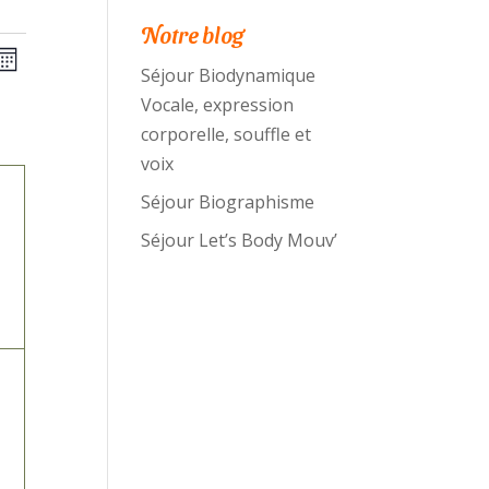
Notre blog
avigation
Navigation
Mois
Séjour Biodynamique
de
ar
Vocale, expression
vues
onsultations
corporelle, souffle et
HE
Évènement
voix
Séjour Biographisme
ement,
Séjour Let’s Body Mouv’
ement,