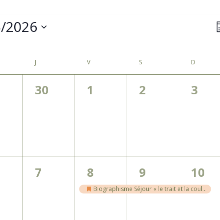
5/2026
N
p
nez
c
CREDI
J
JEUDI
V
VENDREDI
S
SAMEDI
D
DIMANC
0
0
0
0
30
1
2
3
,
ènement,
évènement,
évènement,
évènement,
évèn
0
1
1
1
7
8
9
10
,
ènement,
évènement,
évènement,
évènement,
évèn
Biographisme Séjour « le trait et la couleur » – mai 2026
Mis
en