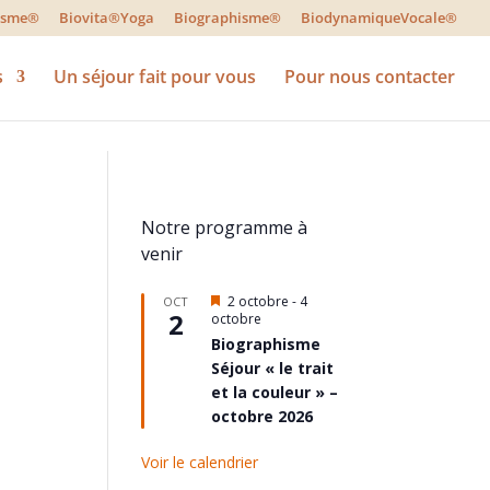
lisme®
Biovita®Yoga
Biographisme®
BiodynamiqueVocale®
s
Un séjour fait pour vous
Pour nous contacter
Notre programme à
venir
Mis
2 octobre
-
4
OCT
2
en
octobre
avant
Biographisme
Séjour « le trait
et la couleur » –
octobre 2026
Voir le calendrier