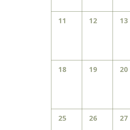
0
0
0
11
12
13
évènement,
évènement
év
0
0
0
18
19
20
évènement,
évènement
év
0
0
0
25
26
27
évènement,
évènement
év