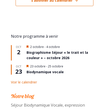
S’abonner au calendrier
Notre programme à venir
Mis
2 octobre
-
4 octobre
OCT
2
en
Biographisme Séjour « le trait et la
avant
couleur » – octobre 2026
Mis
23 octobre
-
25 octobre
OCT
23
en
Biodynamique vocale
avant
Voir le calendrier
Notre blog
Séjour Biodynamique Vocale, expression