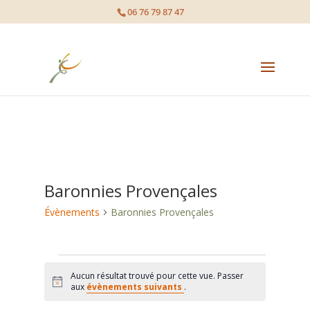
page contents
06 76 79 87 47
Baronnies Provençales
Évènements
Baronnies Provençales
Évènements
Aucun résultat trouvé pour cette vue. Passer
Notice
aux
évènements suivants
.