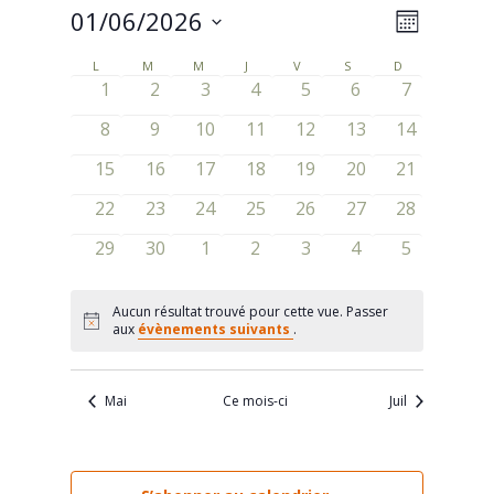
01/06/2026
Navigat
Navigat
Mois
de
Sélectionnez
par
L
LUNDI
M
MARDI
M
MERCREDI
J
JEUDI
V
VENDREDI
S
SAMEDI
D
DIMANCHE
Calendrier
une
vues
0
0
0
0
0
0
0
1
2
3
4
5
6
7
consult
de
date.
évènements
évènements
évènements
évènements
évènements
évènements
évènement
Évènem
0
0
0
0
0
0
0
8
9
10
11
12
13
14
Évènements
évènements
évènements
évènements
évènements
évènements
évènements
évènement
0
0
0
0
0
0
0
15
16
17
18
19
20
21
évènements
évènements
évènements
évènements
évènements
évènements
évènement
0
0
0
0
0
0
0
22
23
24
25
26
27
28
évènements
évènements
évènements
évènements
évènements
évènements
évènement
0
0
0
0
0
0
0
29
30
1
2
3
4
5
évènements
évènements
évènements
évènements
évènements
évènements
évènement
Aucun résultat trouvé pour cette vue. Passer
Notice
aux
évènements suivants
.
Mai
Ce mois-ci
Juil