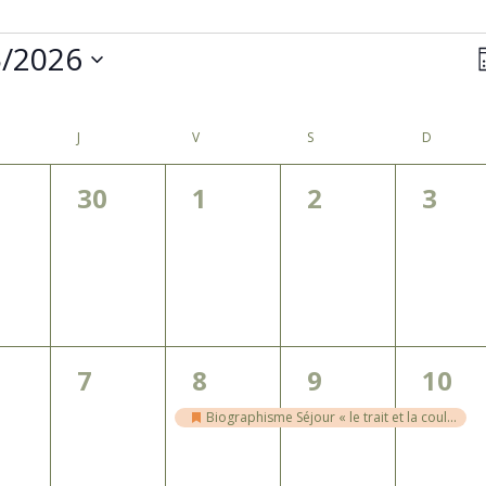
5/2026
N
p
nez
c
CREDI
J
JEUDI
V
VENDREDI
S
SAMEDI
D
DIMANC
0
0
0
0
30
1
2
3
,
ènement,
évènement,
évènement,
évènement,
évèn
0
1
1
1
7
8
9
10
,
ènement,
évènement,
évènement,
évènement,
évèn
Biographisme Séjour « le trait et la couleur » – mai 2026
Mis
en