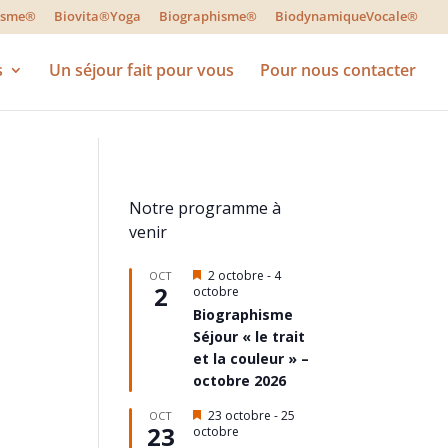
lisme®
Biovita®Yoga
Biographisme®
BiodynamiqueVocale®
s
Un séjour fait pour vous
Pour nous contacter
Notre programme à
venir
Mis
2 octobre
-
4
OCT
2
en
octobre
avant
Biographisme
Séjour « le trait
et la couleur » –
octobre 2026
Mis
23 octobre
-
25
OCT
23
en
octobre
avant