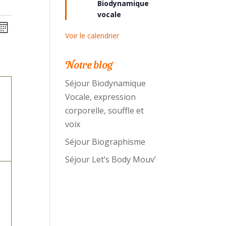
Biodynamique
vocale
avigation
Navigation
Mois
Voir le calendrier
de
ar
vues
onsultations
Notre blog
HE
Évènement
Séjour Biodynamique
Vocale, expression
ement,
corporelle, souffle et
voix
Séjour Biographisme
Séjour Let’s Body Mouv’
ement,