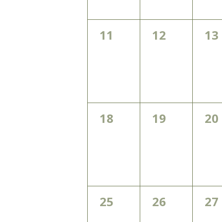
0
0
0
11
12
13
évènement,
évènement
év
0
0
0
18
19
20
évènement,
évènement
év
0
0
0
25
26
27
évènement,
évènement
év