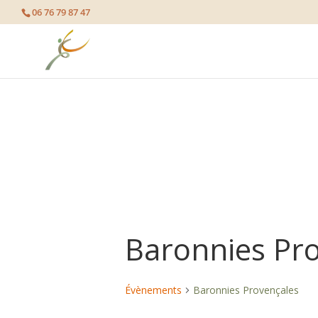
page contents
06 76 79 87 47
Baronnies Pr
Évènements
Baronnies Provençales