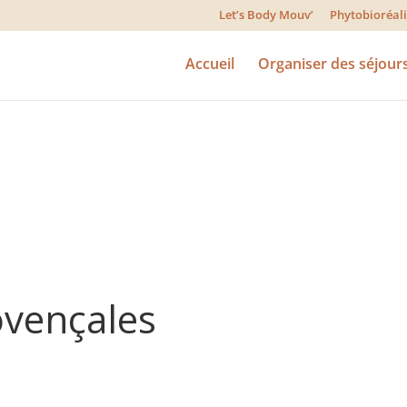
Let’s Body Mouv’
Phytobioréa
Accueil
Organiser des séjour
ovençales