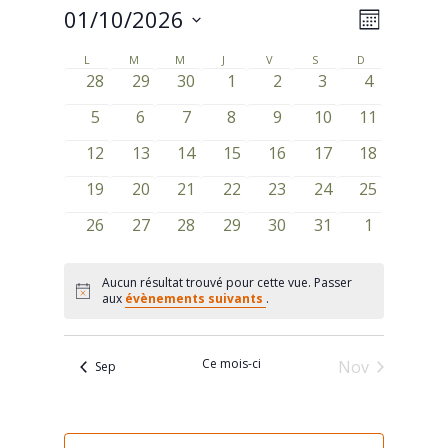
01/10/2026
Navigat
Navigat
Mois
de
Sélectionnez
par
L
LUNDI
M
MARDI
M
MERCREDI
J
JEUDI
V
VENDREDI
S
SAMEDI
D
DIMANCHE
Calendrier
une
vues
0
0
0
0
0
0
0
28
29
30
1
2
3
4
consult
de
date.
évènements
évènements
évènements
évènements
évènements
évènements
évènement
Évènem
0
0
0
0
0
0
0
5
6
7
8
9
10
11
Évènements
évènements
évènements
évènements
évènements
évènements
évènements
évènement
0
0
0
0
0
0
0
12
13
14
15
16
17
18
évènements
évènements
évènements
évènements
évènements
évènements
évènement
0
0
0
0
0
0
0
19
20
21
22
23
24
25
évènements
évènements
évènements
évènements
évènements
évènements
évènement
0
0
0
0
0
0
0
26
27
28
29
30
31
1
évènements
évènements
évènements
évènements
évènements
évènements
évènement
Aucun résultat trouvé pour cette vue. Passer
Notice
aux
évènements suivants
.
Ce mois-ci
Nov
Sep