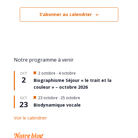
S’abonner au calendrier
Notre programme à venir
Mis
2 octobre
-
4 octobre
OCT
2
en
Biographisme Séjour « le trait et la
avant
couleur » – octobre 2026
Mis
23 octobre
-
25 octobre
OCT
23
en
Biodynamique vocale
avant
Voir le calendrier
Notre blog