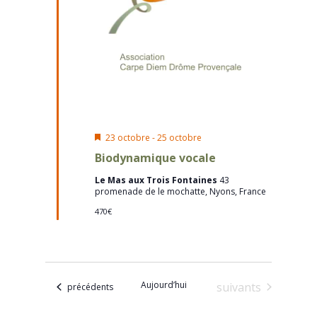
Mis
23 octobre
-
25 octobre
en
Biodynamique vocale
avant
Le Mas aux Trois Fontaines
43
promenade de le mochatte, Nyons, France
470€
Aujourd’hui
Évènements
suivants
Évènements
précédents