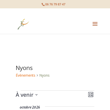
page contents
06 76 79 87 47
Nyons
Évènements
Nyons
Évènements
À venir
Navigat
Navigat
Liste
de
Sélectionnez
par
octobre 2026
une
vues