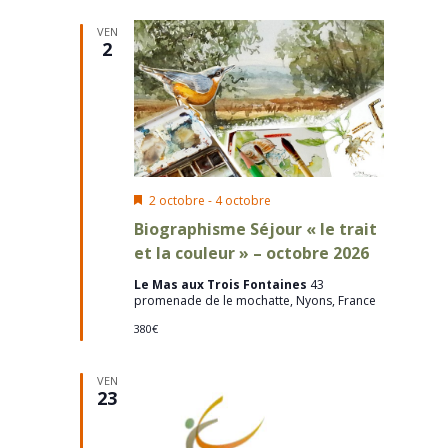
consult
date.
Évènem
VEN
2
Mis
2 octobre
-
4 octobre
en
Biographisme Séjour « le trait
avant
et la couleur » – octobre 2026
Le Mas aux Trois Fontaines
43
promenade de le mochatte, Nyons, France
380€
VEN
23