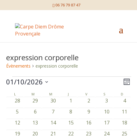
page contents
06 76 79 87 47
expression corporelle
Évènements
expression corporelle
Évènements
01/10/2026
Nav
Nav
Mois
de
Sélectionnez
par
L
LUNDI
M
MARDI
M
MERCREDI
J
JEUDI
V
VENDREDI
S
SAMEDI
D
DIMANC
Calendrier
une
vue
0
0
0
0
0
0
0
28
29
30
1
2
3
4
cons
de
date.
évènements
évènements
évènements
évènements
évènements
évènements
évène
Év
0
0
0
0
0
0
0
5
6
7
8
9
10
11
Évènements
évènements
évènements
évènements
évènements
évènements
évènements
évène
0
0
0
0
0
0
0
12
13
14
15
16
17
18
évènements
évènements
évènements
évènements
évènements
évènements
évène
has
has
has
0
0
0
0
1
1
1
19
20
21
22
23
24
25