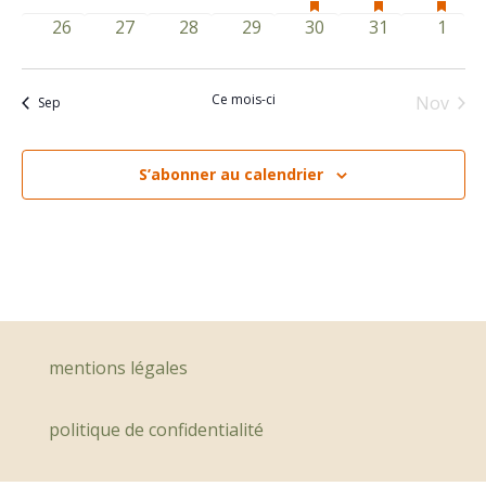
featured
featured
featu
évènements
évènements
évènements
évènements
évènement
évènement
évène
0
0
0
0
0
0
0
26
27
28
29
30
31
1
évènements
évènements
évèn
évènements
évènements
évènements
évènements
évènements
évènements
évène
Ce mois-ci
Nov
Sep
S’abonner au calendrier
mentions légales
politique de confidentialité