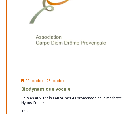
Mis
23 octobre
-
25 octobre
en
Biodynamique vocale
avant
Le Mas aux Trois Fontaines
43 promenade de le mochatte,
Nyons, France
470€