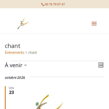
page contents
06 76 79 87 47
chant
Évènements
chant
Évènements
À venir
Nav
Nav
Liste
de
Sélectionnez
par
octobre 2026
une
vue
cons
date.
Év
VEN
23