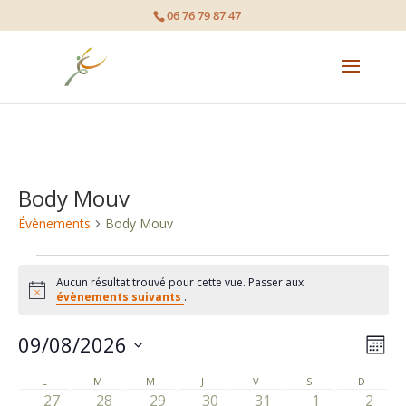
page contents
06 76 79 87 47
Body Mouv
Évènements
Body Mouv
Évènements
Aucun résultat trouvé pour cette vue. Passer aux
Notice
évènements suivants
.
09/08/2026
Nav
Nav
Mois
de
Sélectionnez
par
L
LUNDI
M
MARDI
M
MERCREDI
J
JEUDI
V
VENDREDI
S
SAMEDI
D
DIMANC
Calendrier
une
vue
0
0
0
0
0
0
0
27
28
29
30
31
1
2