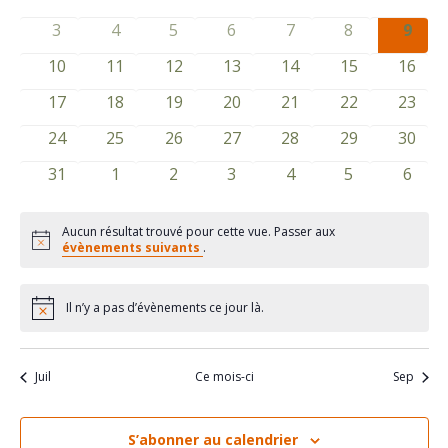
cons
de
date.
évènements
évènements
évènements
évènements
évènements
évènements
évène
Év
0
0
0
0
0
0
0
3
4
5
6
7
8
9
Évènements
évènements
évènements
évènements
évènements
évènements
évènements
évèn
0
0
0
0
0
0
0
10
11
12
13
14
15
16
évènements
évènements
évènements
évènements
évènements
évènements
évène
0
0
0
0
0
0
0
17
18
19
20
21
22
23
évènements
évènements
évènements
évènements
évènements
évènements
évène
0
0
0
0
0
0
0
24
25
26
27
28
29
30
évènements
évènements
évènements
évènements
évènements
évènements
évène
0
0
0
0
0
0
0
31
1
2
3
4
5
6
évènements
évènements
évènements
évènements
évènements
évènements
évène
Aucun résultat trouvé pour cette vue. Passer aux
Notice
évènements suivants
.
Il n’y a pas d’évènements ce jour là.
Notice
Juil
Ce mois-ci
Sep
S’abonner au calendrier