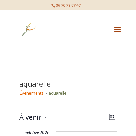
page contents
06 76 79 87 47
aquarelle
Évènements
aquarelle
Évènements
À venir
Navigat
Navigat
Liste
de
Sélectionnez
par
octobre 2026
une
vues