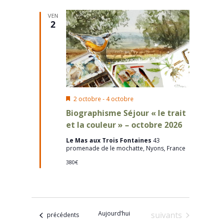
consult
date.
Évènem
VEN
2
Mis
2 octobre
-
4 octobre
en
Biographisme Séjour « le trait
avant
et la couleur » – octobre 2026
Le Mas aux Trois Fontaines
43
promenade de le mochatte, Nyons, France
380€
Aujourd’hui
Évènements
suivants
Évènements
précédents