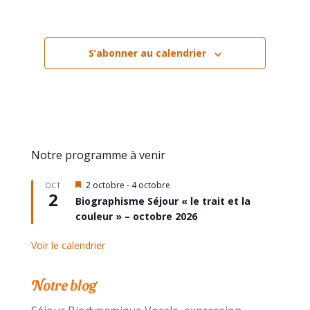
S’abonner au calendrier
Notre programme à venir
Mis
2 octobre
-
4 octobre
OCT
2
en
Biographisme Séjour « le trait et la
avant
couleur » – octobre 2026
Voir le calendrier
Notre blog