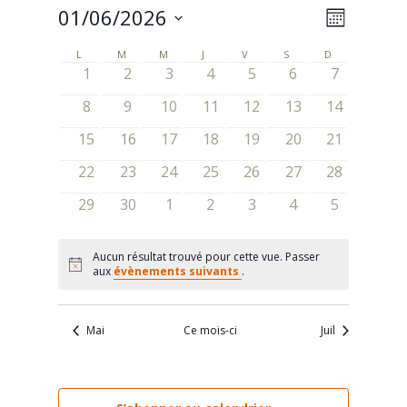
01/06/2026
Navigat
Navigat
Mois
de
Sélectionnez
par
L
LUNDI
M
MARDI
M
MERCREDI
J
JEUDI
V
VENDREDI
S
SAMEDI
D
DIMANCHE
Calendrier
une
vues
0
0
0
0
0
0
0
1
2
3
4
5
6
7
consult
de
date.
évènements
évènements
évènements
évènements
évènements
évènements
évènement
Évènem
0
0
0
0
0
0
0
8
9
10
11
12
13
14
Évènements
évènements
évènements
évènements
évènements
évènements
évènements
évènement
0
0
0
0
0
0
0
15
16
17
18
19
20
21
évènements
évènements
évènements
évènements
évènements
évènements
évènement
0
0
0
0
0
0
0
22
23
24
25
26
27
28
évènements
évènements
évènements
évènements
évènements
évènements
évènement
0
0
0
0
0
0
0
29
30
1
2
3
4
5
évènements
évènements
évènements
évènements
évènements
évènements
évènement
Aucun résultat trouvé pour cette vue. Passer
Notice
aux
évènements suivants
.
Mai
Ce mois-ci
Juil