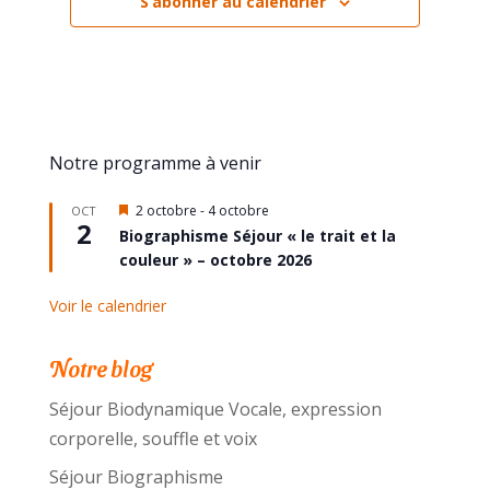
S’abonner au calendrier
Notre programme à venir
Mis
2 octobre
-
4 octobre
OCT
2
en
Biographisme Séjour « le trait et la
avant
couleur » – octobre 2026
Voir le calendrier
Notre blog
Séjour Biodynamique Vocale, expression
corporelle, souffle et voix
Séjour Biographisme