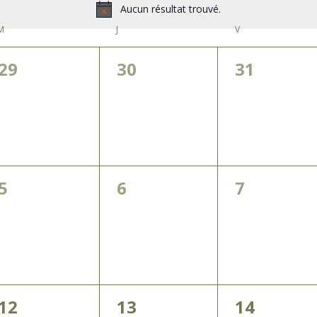
Aucun résultat trouvé.
Notice
M
MERCREDI
J
JEUDI
V
VENDREDI
0
0
0
29
30
31
évènement,
évènement,
évènemen
0
0
0
5
6
7
évènement,
évènement,
évènemen
0
0
0
12
13
14