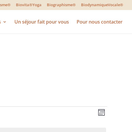
lisme®
Biovita®Yoga
Biographisme®
BiodynamiqueVocale®
s
Un séjour fait pour vous
Pour nous contacter
Navigatio
Navigatio
Mois
de
par
vues