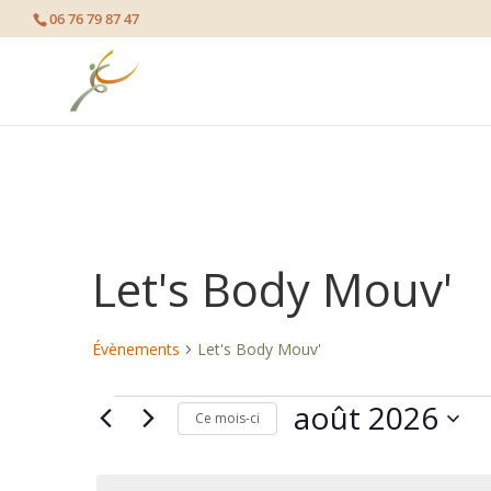
page contents
06 76 79 87 47
Let's Body Mouv'
Évènements
Let's Body Mouv'
août 2026
Évènements
Ce mois-ci
Sélectionnez
une