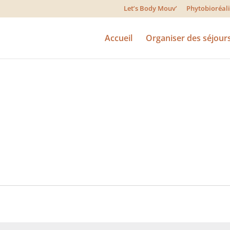
Let’s Body Mouv’
Phytobioréa
Accueil
Organiser des séjour