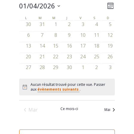
01/04/2026
Navigat
Navigat
Mois
de
Sélectionnez
par
L
LUNDI
M
MARDI
M
MERCREDI
J
JEUDI
V
VENDREDI
S
SAMEDI
D
DIMANCHE
Calendrier
une
vues
0
0
0
0
0
0
0
30
31
1
2
3
4
5
consult
de
date.
évènements
évènements
évènements
évènements
évènements
évènements
évènement
Évènem
0
0
0
0
0
0
0
6
7
8
9
10
11
12
Évènements
évènements
évènements
évènements
évènements
évènements
évènements
évènement
0
0
0
0
0
0
0
13
14
15
16
17
18
19
évènements
évènements
évènements
évènements
évènements
évènements
évènement
0
0
0
0
0
0
0
20
21
22
23
24
25
26
évènements
évènements
évènements
évènements
évènements
évènements
évènement
0
0
0
0
0
0
0
27
28
29
30
1
2
3
évènements
évènements
évènements
évènements
évènements
évènements
évènement
Aucun résultat trouvé pour cette vue. Passer
Notice
aux
évènements suivants
.
Ce mois-ci
Mar
Mai