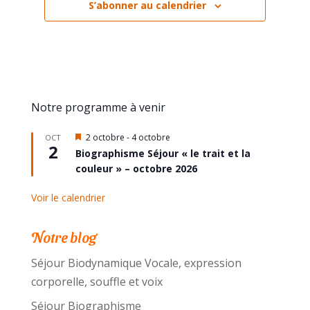
S’abonner au calendrier
Notre programme à venir
Mis
2 octobre
-
4 octobre
OCT
2
en
Biographisme Séjour « le trait et la
avant
couleur » – octobre 2026
Voir le calendrier
Notre blog
Séjour Biodynamique Vocale, expression
corporelle, souffle et voix
Séjour Biographisme