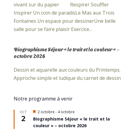
vivant sur du papier Respirer Souffler
Inspirer Un coin de paradisLe Mas aux Trois
Fontaines Un espace pour dessinerUne belle
salle pour se faire plaisir Exercice...
Biographisme Séjour « le trait et la couleur » –
octobre 2026
Dessin et aquarelle aux couleurs du Printemps.
Approche simple et ludique du carnet de dessin
Notre programme à venir
Mis
2 octobre
-
4 octobre
OCT
2
en
Biographisme Séjour « le trait et la
avant
couleur » – octobre 2026